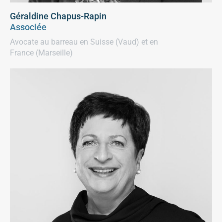
Géraldine Chapus-Rapin
Associée
Avocate au barreau en Suisse (Vaud) et en
France (Marseille)